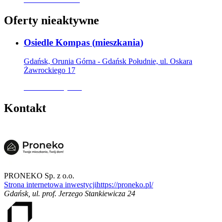
Oferty nieaktywne
Osiedle Kompas
(
mieszkania
)
Gdańsk, Orunia Górna - Gdańsk Południe, ul. Oskara
Żawrockiego 17
Oferta nieaktywna
Kontakt
PRONEKO Sp. z o.o.
Strona internetowa inwestycji
https://proneko.pl/
Gdańsk
,
ul. prof. Jerzego Stankiewicza 24