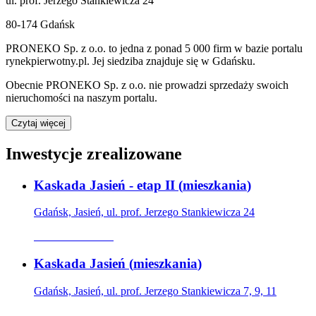
ul. prof. Jerzego Stankiewicza 24
80-174 Gdańsk
PRONEKO Sp. z o.o.
to jedna z ponad
5 000
firm w bazie
portalu
rynekpierwotny.pl
.
Jej siedziba znajduje się w Gdańsku.
Obecnie
PRONEKO Sp. z o.o.
nie prowadzi sprzedaży swoich
nieruchomości na naszym portalu.
Czytaj więcej
Inwestycje zrealizowane
Kaskada Jasień - etap II
(
mieszkania
)
Gdańsk, Jasień, ul. prof. Jerzego Stankiewicza 24
Oferta archiwalna
Kaskada Jasień
(
mieszkania
)
Gdańsk, Jasień, ul. prof. Jerzego Stankiewicza 7, 9, 11
Oferta archiwalna