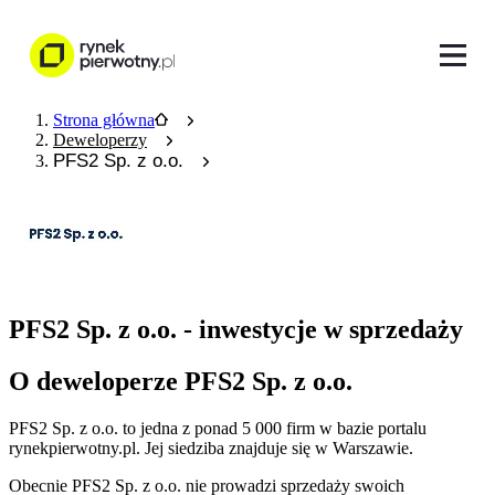
Strona główna
Deweloperzy
PFS2 Sp. z o.o.
PFS2 Sp. z o.o. - inwestycje w sprzedaży
O deweloperze PFS2 Sp. z o.o.
PFS2 Sp. z o.o.
to jedna z ponad
5 000
firm w bazie
portalu
rynekpierwotny.pl
.
Jej siedziba znajduje się w Warszawie.
Obecnie
PFS2 Sp. z o.o.
nie prowadzi sprzedaży swoich