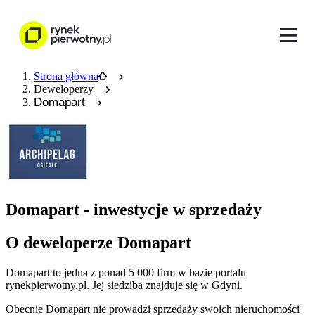
Strona główna
Deweloperzy
Domapart
Domapart - inwestycje w sprzedaży
O deweloperze Domapart
Domapart
to jedna z ponad
5 000
firm w bazie
portalu
rynekpierwotny.pl
.
Jej siedziba znajduje się w Gdyni.
Obecnie
Domapart
nie prowadzi sprzedaży swoich nieruchomości