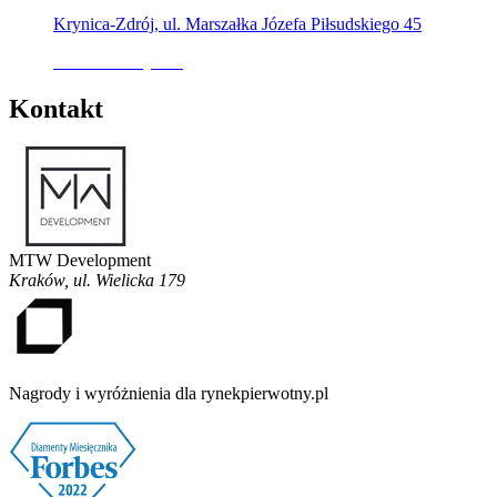
Krynica-Zdrój, ul. Marszałka Józefa Piłsudskiego 45
Oferta nieaktywna
Kontakt
MTW Development
Kraków
,
ul. Wielicka 179
Nagrody i wyróżnienia dla rynekpierwotny.pl