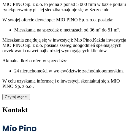
MIO PINO Sp. z o.o.
to jedna z ponad
5 000
firm w bazie
portalu
rynekpierwotny.pl
.
Jej siedziba znajduje się w Szczecinie.
W swojej ofercie
deweloper
MIO PINO Sp. z o.o.
posiada:
Mieszkania na sprzedaż
o metrażach od 36 m² do 51 m²
.
Mieszkania znajdują się w inwestycji: Mio Pino.
Każda inwestycja
MIO PINO Sp. z o.o.
posiada szereg udogodnień spełniających
oczekiwania nawet najbardziej wymagających klientów.
Aktualna liczba ofert w sprzedaży:
24
nieruchomości w województwie
zachodniopomorskim
.
W celu uzyskania informacji o
inwestycji
skontaktuj się z
MIO
PINO Sp. z o.o.
.
Czytaj więcej
Kontakt