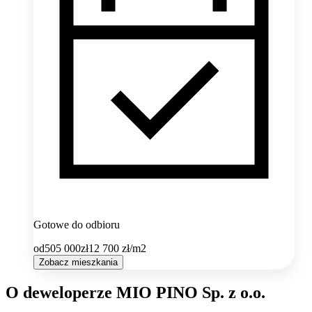
Gotowe do odbioru
od
505 000
zł
12 700
zł/m2
Zobacz mieszkania
O deweloperze MIO PINO Sp. z o.o.