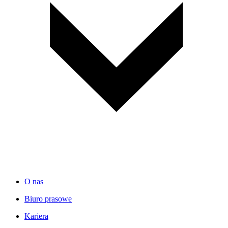
O nas
Biuro prasowe
Kariera