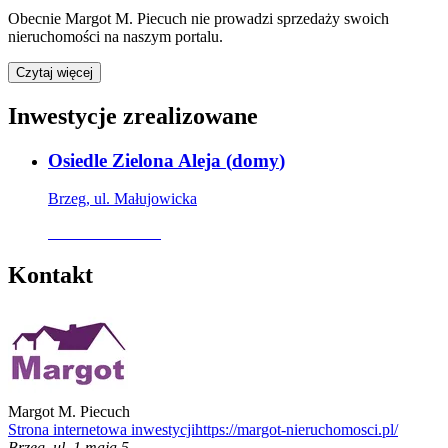
Obecnie
Margot M. Piecuch
nie prowadzi sprzedaży swoich
nieruchomości na naszym portalu.
Czytaj więcej
Inwestycje zrealizowane
Osiedle Zielona Aleja
(
domy
)
Brzeg, ul. Małujowicka
Oferta archiwalna
Kontakt
Margot M. Piecuch
Strona internetowa inwestycji
https://margot-nieruchomosci.pl/
Brzeg
,
ul. 1 maja 5