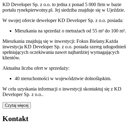
KD Developer Sp. z o.o.
to jedna z ponad
5 000
firm w bazie
portalu rynekpierwotny.pl
.
Jej siedziba znajduje się w Ujeździe.
W swojej ofercie
deweloper
KD Developer Sp. z o.o.
posiada:
Mieszkania na sprzedaż
o metrażach od 55 m² do 100 m²
.
Mieszkania znajdują się w inwestycji: Fokus Bielany.
Każda
inwestycja
KD Developer Sp. z o.o.
posiada szereg udogodnień
spełniających oczekiwania nawet najbardziej wymagających
klientów.
Aktualna liczba ofert w sprzedaży:
40
nieruchomości w województwie
dolnośląskim
.
W celu uzyskania informacji o
inwestycji
skontaktuj się z
KD
Developer Sp. z o.o.
.
Czytaj więcej
Kontakt