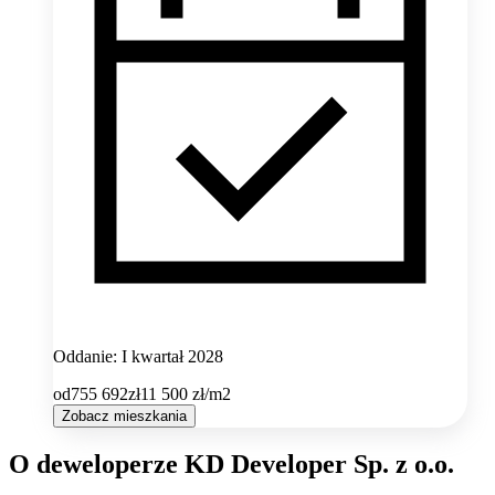
Oddanie: I kwartał 2028
od
755 692
zł
11 500
zł/m2
Zobacz mieszkania
O deweloperze KD Developer Sp. z o.o.