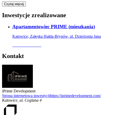
Czytaj więcej
Inwestycje zrealizowane
Apartamentowiec PRIME
(
mieszkania
)
Katowice, Załęska Hałda-Brynów, ul. Dzierżonia Jana
Oferta archiwalna
Kontakt
iPrime Development
Strona internetowa inwestycji
https://iprimedevelopment.com/
Katowice
,
ul. Ceglana 4