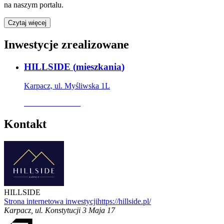
na naszym portalu.
Czytaj więcej
Inwestycje zrealizowane
HILLSIDE
(
mieszkania
)
Karpacz, ul. Myśliwska 1L
Oferta archiwalna
Kontakt
HILLSIDE
Strona internetowa inwestycji
https://hillside.pl/
Karpacz
,
ul. Konstytucji 3 Maja 17