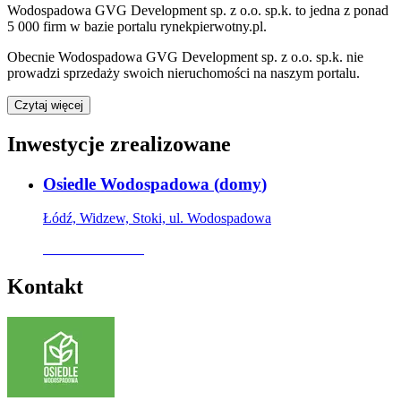
Wodospadowa GVG Development sp. z o.o. sp.k.
to jedna z ponad
5 000
firm w bazie
portalu rynekpierwotny.pl
.
Obecnie
Wodospadowa GVG Development sp. z o.o. sp.k.
nie
prowadzi sprzedaży swoich nieruchomości na naszym portalu.
Czytaj więcej
Inwestycje zrealizowane
Osiedle Wodospadowa
(
domy
)
Łódź, Widzew, Stoki, ul. Wodospadowa
Oferta archiwalna
Kontakt