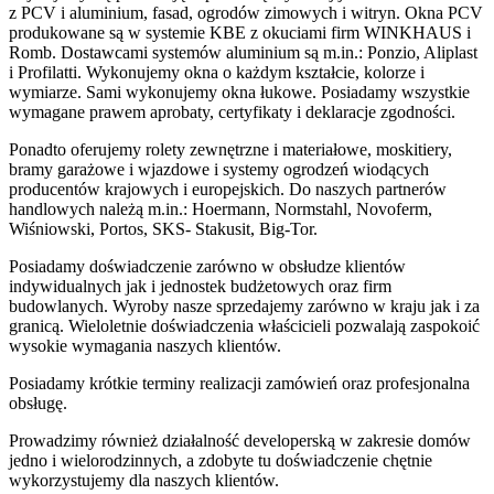
z PCV i aluminium, fasad, ogrodów zimowych i witryn. Okna PCV
produkowane są w systemie KBE z okuciami firm WINKHAUS i
Romb. Dostawcami systemów aluminium są m.in.: Ponzio, Aliplast
i Profilatti. Wykonujemy okna o każdym kształcie, kolorze i
wymiarze. Sami wykonujemy okna łukowe. Posiadamy wszystkie
wymagane prawem aprobaty, certyfikaty i deklaracje zgodności.
Ponadto oferujemy rolety zewnętrzne i materiałowe, moskitiery,
bramy garażowe i wjazdowe i systemy ogrodzeń wiodących
producentów krajowych i europejskich. Do naszych partnerów
handlowych należą m.in.: Hoermann, Normstahl, Novoferm,
Wiśniowski, Portos, SKS- Stakusit, Big-Tor.
Posiadamy doświadczenie zarówno w obsłudze klientów
indywidualnych jak i jednostek budżetowych oraz firm
budowlanych. Wyroby nasze sprzedajemy zarówno w kraju jak i za
granicą. Wieloletnie doświadczenia właścicieli pozwalają zaspokoić
wysokie wymagania naszych klientów.
Posiadamy krótkie terminy realizacji zamówień oraz profesjonalna
obsługę.
Prowadzimy również działalność developerską w zakresie domów
jedno i wielorodzinnych, a zdobyte tu doświadczenie chętnie
wykorzystujemy dla naszych klientów.