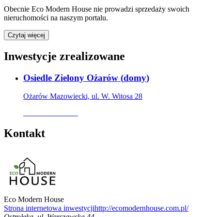
Obecnie
Eco Modern House
nie prowadzi sprzedaży swoich
nieruchomości na naszym portalu.
Czytaj więcej
Inwestycje zrealizowane
Osiedle Zielony Ożarów
(
domy
)
Ożarów Mazowiecki, ul. W. Witosa 28
Oferta archiwalna
Kontakt
Eco Modern House
Strona internetowa inwestycji
http://ecomodernhouse.com.pl/
Ostrołęka
,
ul. Warszawska 44