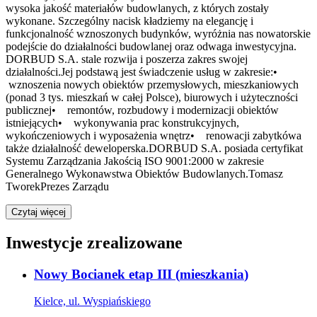
wysoka jakość materiałów budowlanych, z których zostały
wykonane. Szczególny nacisk kładziemy na elegancję i
funkcjonalność wznoszonych budynków, wyróżnia nas nowatorskie
podejście do działalności budowlanej oraz odwaga inwestycyjna.
DORBUD S.A. stale rozwija i poszerza zakres swojej
działalności.Jej podstawą jest świadczenie usług w zakresie:•
wznoszenia nowych obiektów przemysłowych, mieszkaniowych
(ponad 3 tys. mieszkań w całej Polsce), biurowych i użyteczności
publicznej• remontów, rozbudowy i modernizacji obiektów
istniejących• wykonywania prac konstrukcyjnych,
wykończeniowych i wyposażenia wnętrz• renowacji zabytkówa
także działalność deweloperska.DORBUD S.A. posiada certyfikat
Systemu Zarządzania Jakością ISO 9001:2000 w zakresie
Generalnego Wykonawstwa Obiektów Budowlanych.Tomasz
TworekPrezes Zarządu
Czytaj więcej
Inwestycje zrealizowane
Nowy Bocianek etap III
(
mieszkania
)
Kielce, ul. Wyspiańskiego