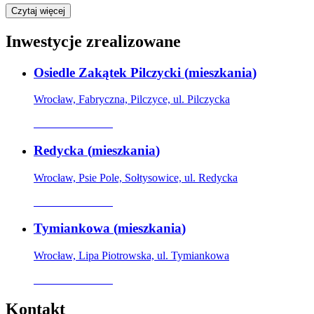
Czytaj więcej
Inwestycje zrealizowane
Osiedle Zakątek Pilczycki
(
mieszkania
)
Wrocław, Fabryczna, Pilczyce, ul. Pilczycka
Oferta archiwalna
Redycka
(
mieszkania
)
Wrocław, Psie Pole, Sołtysowice, ul. Redycka
Oferta archiwalna
Tymiankowa
(
mieszkania
)
Wrocław, Lipa Piotrowska, ul. Tymiankowa
Oferta archiwalna
Kontakt