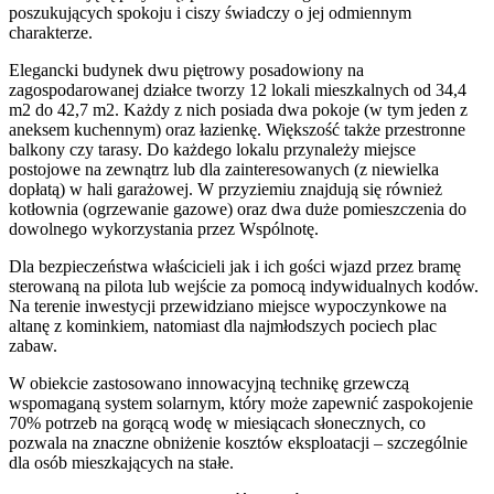
poszukujących spokoju i ciszy świadczy o jej odmiennym
charakterze.
Elegancki budynek dwu piętrowy posadowiony na
zagospodarowanej działce tworzy 12 lokali mieszkalnych od 34,4
m2 do 42,7 m2. Każdy z nich posiada dwa pokoje (w tym jeden z
aneksem kuchennym) oraz łazienkę. Większość także przestronne
balkony czy tarasy. Do każdego lokalu przynależy miejsce
postojowe na zewnątrz lub dla zainteresowanych (z niewielka
dopłatą) w hali garażowej. W przyziemiu znajdują się również
kotłownia (ogrzewanie gazowe) oraz dwa duże pomieszczenia do
dowolnego wykorzystania przez Wspólnotę.
Dla bezpieczeństwa właścicieli jak i ich gości wjazd przez bramę
sterowaną na pilota lub wejście za pomocą indywidualnych kodów.
Na terenie inwestycji przewidziano miejsce wypoczynkowe na
altanę z kominkiem, natomiast dla najmłodszych pociech plac
zabaw.
W obiekcie zastosowano innowacyjną technikę grzewczą
wspomaganą system solarnym, który może zapewnić zaspokojenie
70% potrzeb na gorącą wodę w miesiącach słonecznych, co
pozwala na znaczne obniżenie kosztów eksploatacji – szczególnie
dla osób mieszkających na stałe.