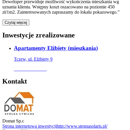
Deweloper przewiduje możliwość wykończenia mieszkania wg
uznania klienta. Wstępny koszt oszacowano na poziomie 450
zł/1m2. Zainteresowanych zapraszamy do lokalu pokazowego.”
Czytaj więcej
Inwestycje zrealizowane
Apartamenty Elżbiety
(
mieszkania
)
Tczew, ul. Elżbiety 9
Oferta archiwalna
Kontakt
Domat Sp.c
Strona internetowa inwestycji
http://www.stegnasolaris.pl/