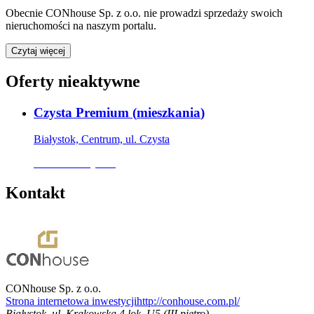
Obecnie
CONhouse Sp. z o.o.
nie prowadzi sprzedaży swoich
nieruchomości na naszym portalu.
Czytaj więcej
Oferty nieaktywne
Czysta Premium
(
mieszkania
)
Białystok, Centrum, ul. Czysta
Oferta nieaktywna
Kontakt
CONhouse Sp. z o.o.
Strona internetowa inwestycji
http://conhouse.com.pl/
Białystok
,
ul. Krakowska 4 lok. U5 (III piętro)