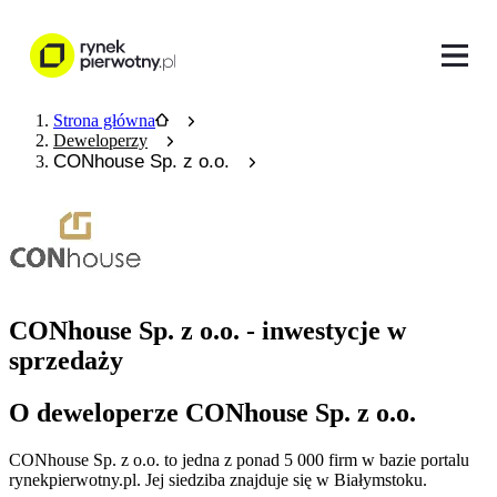
Strona główna
Deweloperzy
CONhouse Sp. z o.o.
CONhouse Sp. z o.o. - inwestycje w
sprzedaży
O deweloperze CONhouse Sp. z o.o.
CONhouse Sp. z o.o.
to jedna z ponad
5 000
firm w bazie
portalu
rynekpierwotny.pl
.
Jej siedziba znajduje się w Białymstoku.