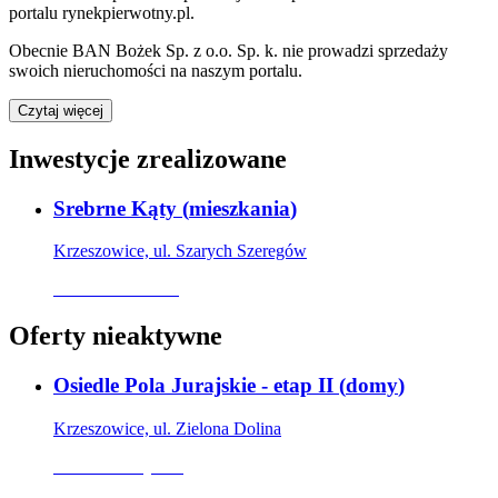
portalu rynekpierwotny.pl
.
Obecnie
BAN Bożek Sp. z o.o. Sp. k.
nie prowadzi sprzedaży
swoich nieruchomości na naszym portalu.
Czytaj więcej
Inwestycje zrealizowane
Srebrne Kąty
(
mieszkania
)
Krzeszowice, ul. Szarych Szeregów
Oferta archiwalna
Oferty nieaktywne
Osiedle Pola Jurajskie - etap II
(
domy
)
Krzeszowice, ul. Zielona Dolina
Oferta nieaktywna