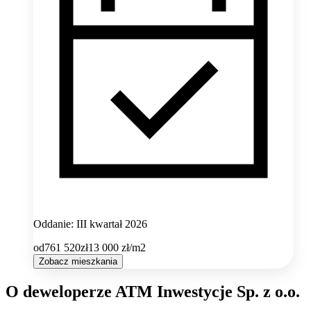
Oddanie: III kwartał 2026
od
761 520
zł
13 000
zł/m2
Zobacz mieszkania
O deweloperze ATM Inwestycje Sp. z o.o.