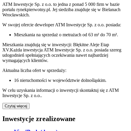
ATM Inwestycje Sp. z o.o.
to jedna z ponad
5 000
firm w bazie
portalu rynekpierwotny.pl
.
Jej siedziba znajduje się w Bielanach
Wrocławskich.
W swojej ofercie
deweloper
ATM Inwestycje Sp. z o.o.
posiada:
Mieszkania na sprzedaż
o metrażach od 63 m² do 70 m²
.
Mieszkania znajdują się w inwestycji: Błękitne Aleje Etap
XV.
Każda inwestycja
ATM Inwestycje Sp. z o.o.
posiada szereg
udogodnień spełniających oczekiwania nawet najbardziej
wymagających klientów.
Aktualna liczba ofert w sprzedaży:
16
nieruchomości w województwie
dolnośląskim
.
W celu uzyskania informacji o
inwestycji
skontaktuj się z
ATM
Inwestycje Sp. z o.o.
.
Czytaj więcej
Inwestycje zrealizowane