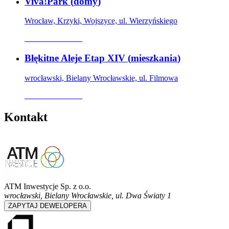
Viva!Park
(
domy
)
Wrocław, Krzyki, Wojszyce, ul. Wierzyńskiego
Oferta archiwalna
Błękitne Aleje Etap XIV
(
mieszkania
)
wrocławski, Bielany Wrocławskie, ul. Filmowa
Oferta archiwalna
Kontakt
ATM Inwestycje Sp. z o.o.
wrocławski, Bielany Wrocławskie
,
ul. Dwa Światy 1
ZAPYTAJ DEWELOPERA