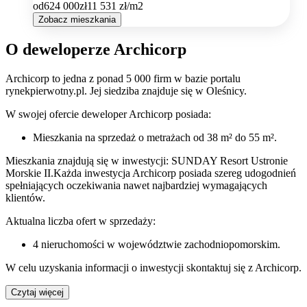
od
624 000
zł
11 531
zł/m2
Zobacz mieszkania
O deweloperze Archicorp
Archicorp
to jedna z ponad
5 000
firm w bazie
portalu
rynekpierwotny.pl
.
Jej siedziba znajduje się w Oleśnicy.
W swojej ofercie
deweloper
Archicorp
posiada:
Mieszkania na sprzedaż
o metrażach od 38 m² do 55 m²
.
Mieszkania znajdują się w inwestycji: SUNDAY Resort Ustronie
Morskie II.
Każda inwestycja
Archicorp
posiada szereg udogodnień
spełniających oczekiwania nawet najbardziej wymagających
klientów.
Aktualna liczba ofert w sprzedaży:
4
nieruchomości w województwie
zachodniopomorskim
.
W celu uzyskania informacji o
inwestycji
skontaktuj się z
Archicorp
.
Czytaj więcej