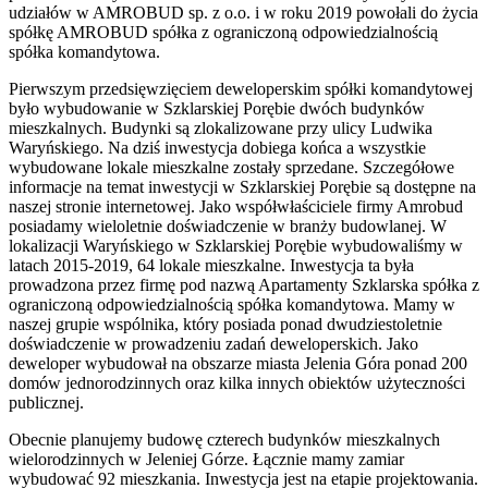
udziałów w AMROBUD sp. z o.o. i w roku 2019 powołali do życia
spółkę AMROBUD spółka z ograniczoną odpowiedzialnością
spółka komandytowa.
Pierwszym przedsięwzięciem deweloperskim spółki komandytowej
było wybudowanie w Szklarskiej Porębie dwóch budynków
mieszkalnych. Budynki są zlokalizowane przy ulicy Ludwika
Waryńskiego. Na dziś inwestycja dobiega końca a wszystkie
wybudowane lokale mieszkalne zostały sprzedane. Szczegółowe
informacje na temat inwestycji w Szklarskiej Porębie są dostępne na
naszej stronie internetowej. Jako współwłaściciele firmy Amrobud
posiadamy wieloletnie doświadczenie w branży budowlanej. W
lokalizacji Waryńskiego w Szklarskiej Porębie wybudowaliśmy w
latach 2015-2019, 64 lokale mieszkalne. Inwestycja ta była
prowadzona przez firmę pod nazwą Apartamenty Szklarska spółka z
ograniczoną odpowiedzialnością spółka komandytowa. Mamy w
naszej grupie wspólnika, który posiada ponad dwudziestoletnie
doświadczenie w prowadzeniu zadań deweloperskich. Jako
deweloper wybudował na obszarze miasta Jelenia Góra ponad 200
domów jednorodzinnych oraz kilka innych obiektów użyteczności
publicznej.
Obecnie planujemy budowę czterech budynków mieszkalnych
wielorodzinnych w Jeleniej Górze. Łącznie mamy zamiar
wybudować 92 mieszkania. Inwestycja jest na etapie projektowania.