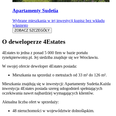
Apartamenty Sudetia
Wybrane mieszkania w tej inwestycji kupisz bez wkładu
własnego
ZOBACZ SZCZEGÓŁY
O deweloperze 4Estates
4Estates
to jedna z ponad
5 000
firm w bazie
portalu
rynekpierwotny.pl
.
Jej siedziba znajduje się we Wrocławiu.
W swojej ofercie
deweloper
4Estates
posiada:
Mieszkania na sprzedaż
o metrażach od 33 m² do 126 m²
.
Mieszkania znajdują się w inwestycji: Apartamenty Sudetia.
Każda
inwestycja
4Estates
posiada szereg udogodnień spełniających
oczekiwania nawet najbardziej wymagających klientów.
Aktualna liczba ofert w sprzedaży:
48
nieruchomości w województwie
dolnośląskim
.