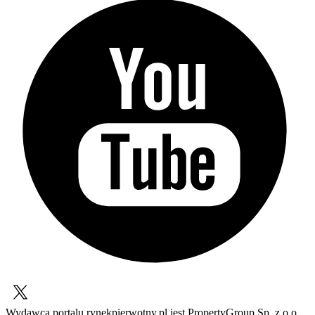
Wydawcą portalu rynekpierwotny.pl jest PropertyGroup Sp. z o.o.