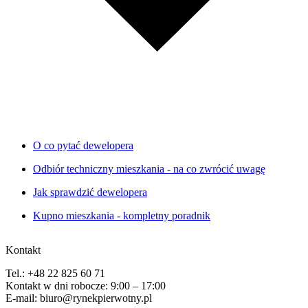
O co pytać dewelopera
Odbiór techniczny mieszkania - na co zwrócić uwagę
Jak sprawdzić dewelopera
Kupno mieszkania - kompletny poradnik
Kontakt
Tel.: +48 22 825 60 71
Kontakt w dni robocze: 9:00 – 17:00
E-mail: biuro@rynekpierwotny.pl