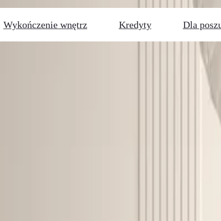
Wykończenie wnętrz
Kredyty
Dla posz