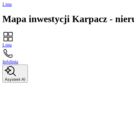
Lista
Mapa inwestycji
Karpacz
-
nier
Lista
Infolinia
Asystent AI