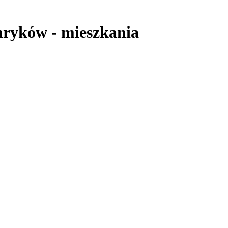
nryków
-
mieszkania