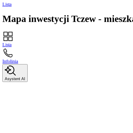
Lista
Mapa inwestycji
Tczew
-
mieszk
Lista
Infolinia
Asystent AI