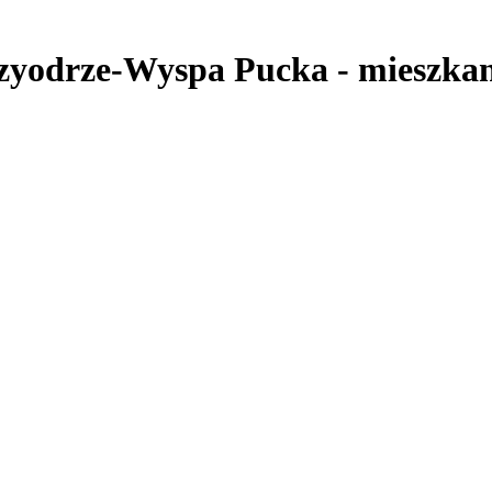
dzyodrze-Wyspa Pucka
-
mieszka