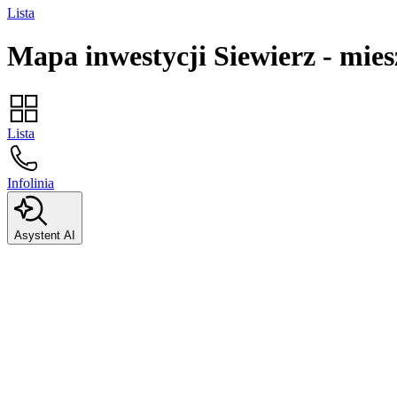
Lista
Mapa inwestycji
Siewierz
-
mies
Lista
Infolinia
Asystent AI