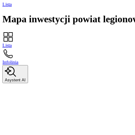
Lista
Mapa inwestycji
powiat legiono
Lista
Infolinia
Asystent AI