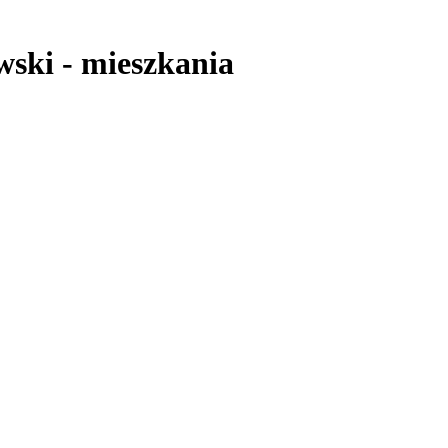
wski
-
mieszkania