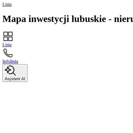
Lista
Mapa inwestycji
lubuskie
-
nier
Lista
Infolinia
Asystent AI