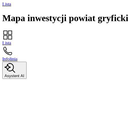
Lista
Mapa inwestycji
powiat gryfick
Lista
Infolinia
Asystent AI