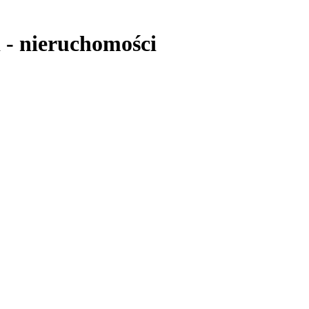
i
-
nieruchomości