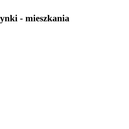
zynki
-
mieszkania