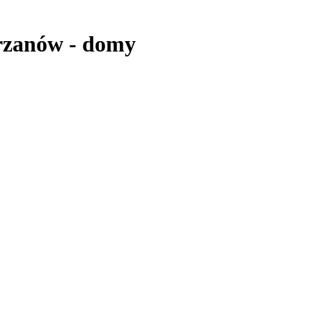
rzanów
-
domy