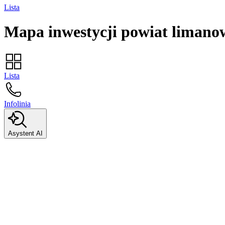
Lista
Mapa inwestycji
powiat limano
Lista
Infolinia
Asystent AI