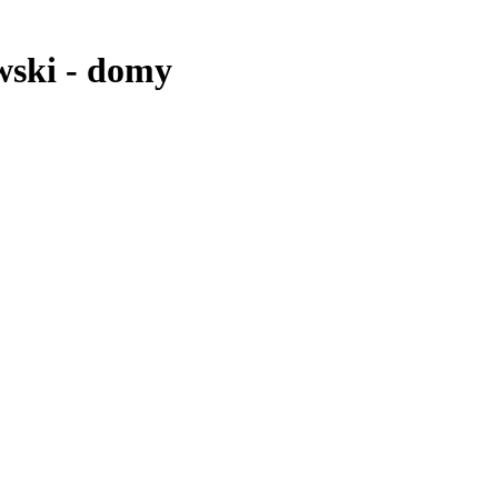
wski
-
domy