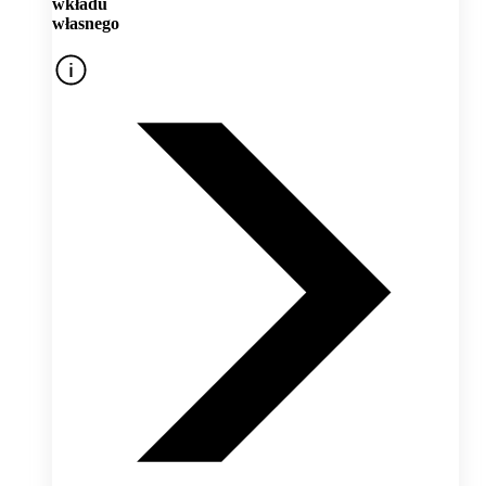
wkładu
własnego