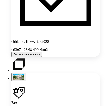
Oddanie: II kwartał 2028
od
307 423
zł
8 490
zł/m2
Zobacz mieszkania
Bez