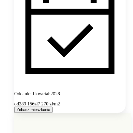
Oddanie: I kwartał 2028
od
289 156
zł
7 270
zł/m2
Zobacz mieszkania