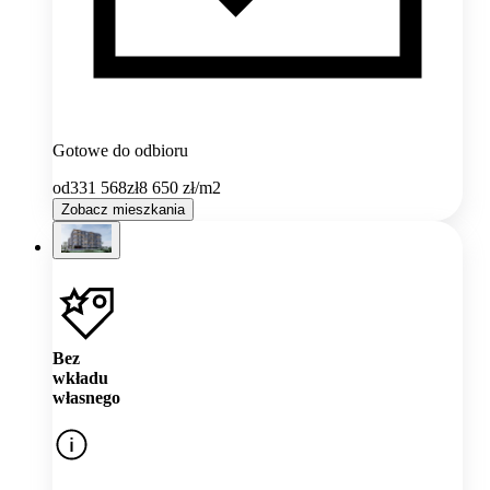
Gotowe do odbioru
od
331 568
zł
8 650
zł/m2
Zobacz mieszkania
Bez
wkładu
własnego