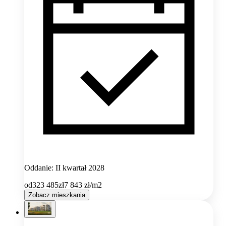
Oddanie: II kwartał 2028
od
323 485
zł
7 843
zł/m2
Zobacz mieszkania