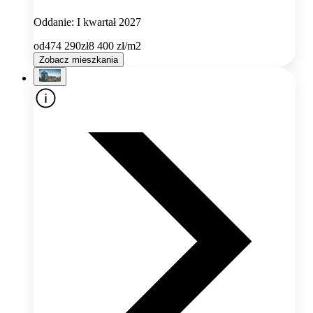
Oddanie: I kwartał 2027
od
474 290
zł
8 400
zł/m2
Zobacz mieszkania