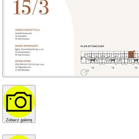
Zobacz galerię