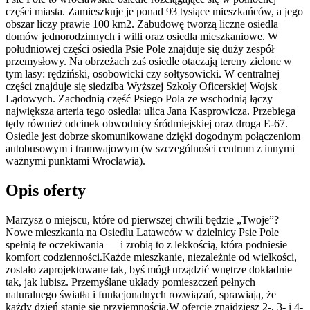
części miasta. Zamieszkuje je ponad 93 tysiące mieszkańców, a jego
obszar liczy prawie 100 km2. Zabudowę tworzą liczne osiedla
domów jednorodzinnych i willi oraz osiedla mieszkaniowe. W
południowej części osiedla Psie Pole znajduje się duży zespół
przemysłowy. Na obrzeżach zaś osiedle otaczają tereny zielone w
tym lasy: rędziński, osobowicki czy sołtysowicki. W centralnej
części znajduje się siedziba Wyższej Szkoły Oficerskiej Wojsk
Lądowych. Zachodnią część Psiego Pola ze wschodnią łączy
największa arteria tego osiedla: ulica Jana Kasprowicza. Przebiega
tędy również odcinek obwodnicy śródmiejskiej oraz droga E-67.
Osiedle jest dobrze skomunikowane dzięki dogodnym połączeniom
autobusowym i tramwajowym (w szczególności centrum z innymi
ważnymi punktami Wrocławia).
Opis oferty
Marzysz o miejscu, które od pierwszej chwili będzie „Twoje”?
Nowe mieszkania na Osiedlu Latawców w dzielnicy Psie Pole
spełnią te oczekiwania — i zrobią to z lekkością, która podniesie
komfort codzienności.Każde mieszkanie, niezależnie od wielkości,
zostało zaprojektowane tak, byś mógł urządzić wnętrze dokładnie
tak, jak lubisz. Przemyślane układy pomieszczeń pełnych
naturalnego światła i funkcjonalnych rozwiązań, sprawiają, że
każdy dzień stanie się przyjemnością.W ofercie znajdziesz 2-, 3- i 4-