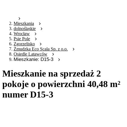
Mieszkania
dolnośląskie
Wrocław
Psie Pole
Zgorzelisko
Żmudzka Eco Scala Sp. z o.o.
Osiedle Latawców
Mieszkanie: D15-3
Mieszkanie na sprzedaż 2
pokoje o powierzchni 40,48 m²
numer D15-3
Oferta archiwalna
Oferta nieaktywna