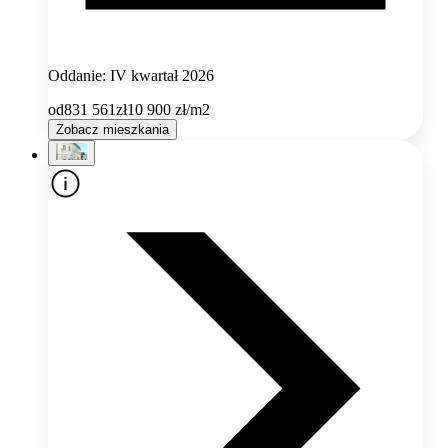
Oddanie: IV kwartał 2026
od
831 561
zł
10 900
zł/m2
Zobacz mieszkania