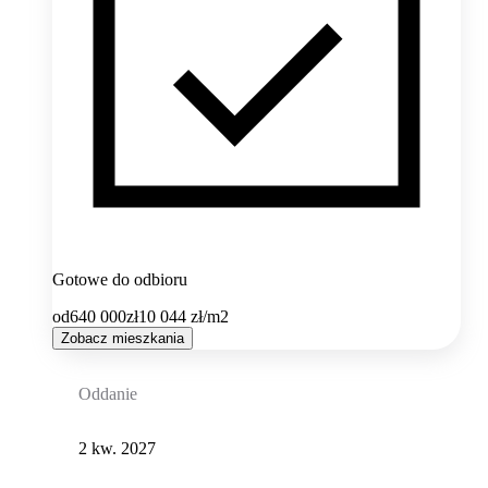
Gotowe do odbioru
od
640 000
zł
10 044
zł/m2
Zobacz mieszkania
Oddanie
2 kw. 2027