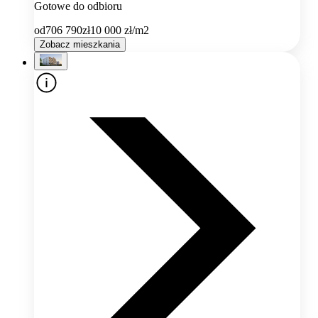
Gotowe do odbioru
od
706 790
zł
10 000
zł/m2
Zobacz mieszkania