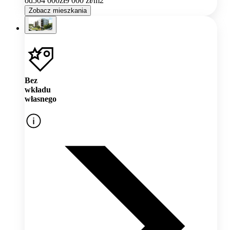
od
504 000
zł
9 000
zł/m2
Zobacz mieszkania
Bez
wkładu
własnego