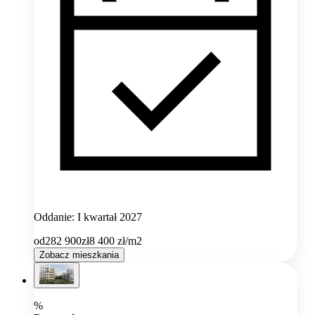
Oddanie: I kwartał 2027
od
282 900
zł
8 400
zł/m2
Zobacz mieszkania
%