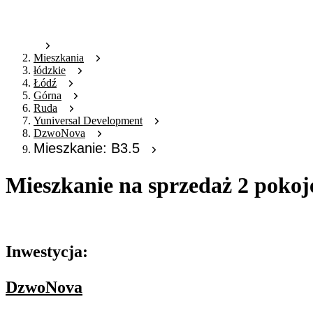
Mieszkania
łódzkie
Łódź
Górna
Ruda
Yuniversal Development
DzwoNova
Mieszkanie: B3.5
Mieszkanie na sprzedaż 2 pokoj
Oferta archiwalna
Inwestycja:
DzwoNova