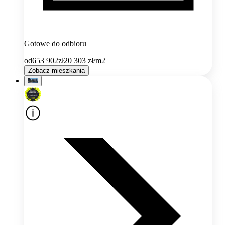
Gotowe do odbioru
od
653 902
zł
20 303
zł/m2
Zobacz mieszkania