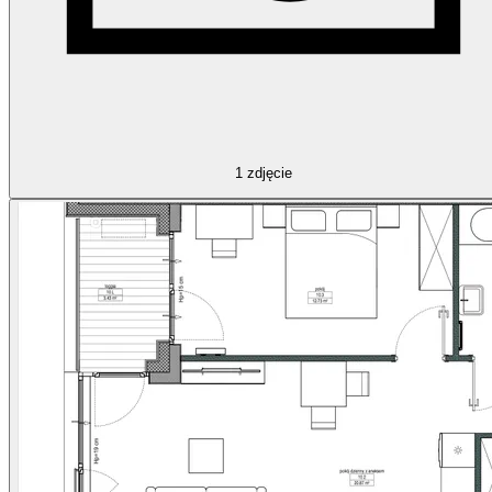
1
zdjęcie