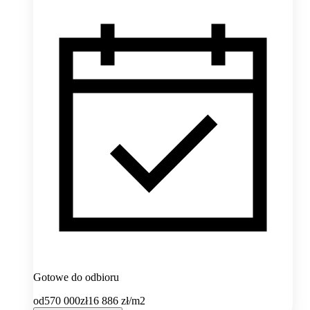
Gotowe do odbioru
od
570 000
zł
16 886
zł/m2