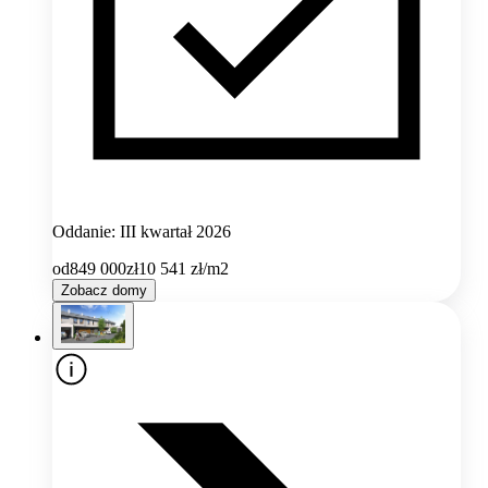
Oddanie: III kwartał 2026
od
849 000
zł
10 541
zł/m2
Zobacz domy