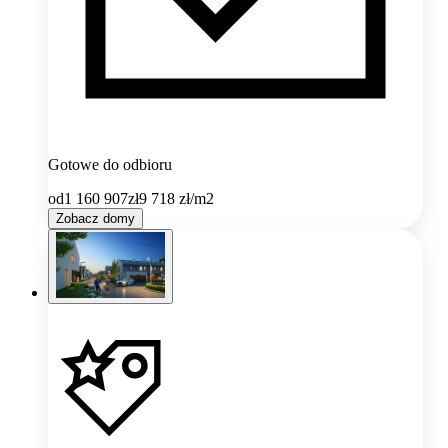
Gotowe do odbioru
od
1 160 907
zł
9 718
zł/m2
Zobacz domy