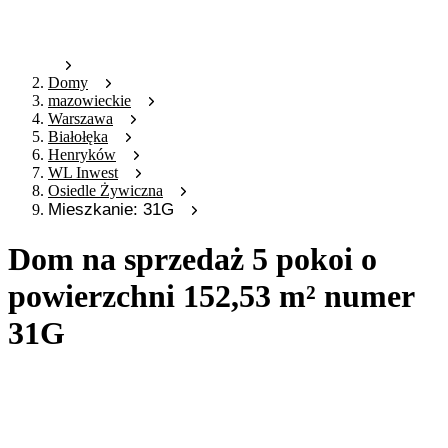
Domy
mazowieckie
Warszawa
Białołęka
Henryków
WL Inwest
Osiedle Żywiczna
Mieszkanie: 31G
Dom na sprzedaż 5 pokoi o
powierzchni 152,53 m² numer
31G
Oferta archiwalna
Oferta nieaktywna