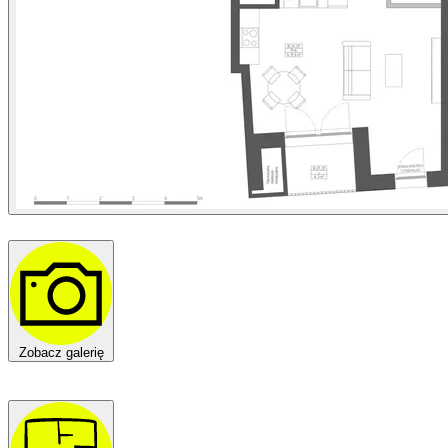
Zobacz galerię