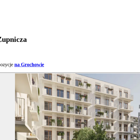
Żupnicza
pozycje
na Grochowie