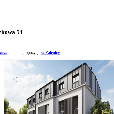
czkowa 54
kova
lub inne propozycje
w Falenicy