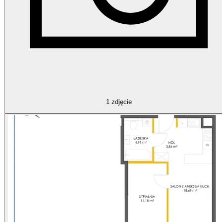
1
zdjęcie