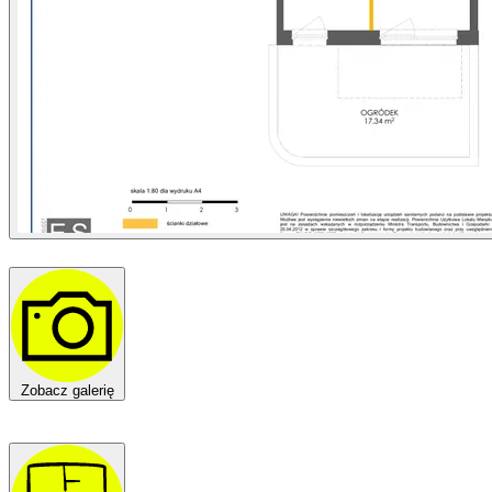
Zobacz galerię