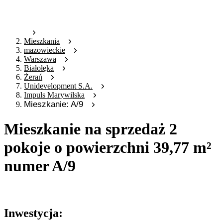
Mieszkania
mazowieckie
Warszawa
Białołęka
Żerań
Unidevelopment S.A.
Impuls Marywilska
Mieszkanie: A/9
Mieszkanie na sprzedaż 2
pokoje o powierzchni 39,77 m²
numer A/9
Oferta archiwalna
Inwestycja: