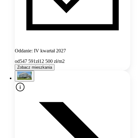
Oddanie: IV kwartał 2027
od
547 591
zł
12 500
zł/m2
Zobacz mieszkania