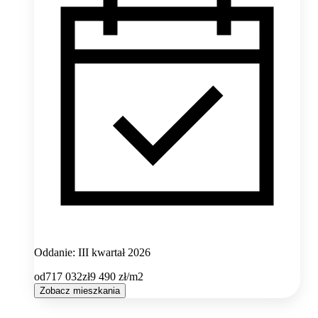
Oddanie: III kwartał 2026
od
717 032
zł
9 490
zł/m2
Zobacz mieszkania