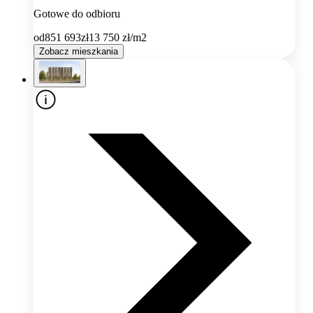
Gotowe do odbioru
od
851 693
zł
13 750
zł/m2
Zobacz mieszkania