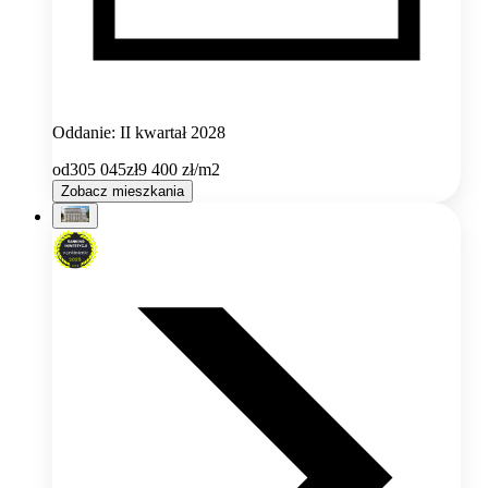
Oddanie: II kwartał 2028
od
305 045
zł
9 400
zł/m2
Zobacz mieszkania