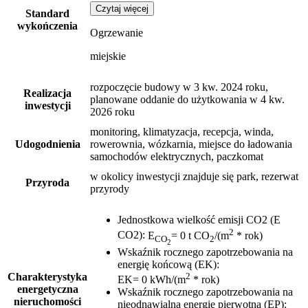
Czytaj więcej
Standard
wykończenia
Ogrzewanie
miejskie
rozpoczęcie budowy w 3 kw. 2024 roku,
Realizacja
planowane oddanie do użytkowania w 4 kw.
inwestycji
2026 roku
monitoring, klimatyzacja, recepcja, winda,
Udogodnienia
rowerownia, wózkarnia, miejsce do ładowania
samochodów elektrycznych, paczkomat
w okolicy inwestycji znajduje się park, rezerwat
Przyroda
przyrody
Jednostkowa wielkość emisji CO2 (E
2
CO2)
:
E
= 0 t CO
/(m
* rok)
CO
2
2
Wskaźnik rocznego zapotrzebowania na
energię końcową (EK)
:
2
Charakterystyka
EK= 0 kWh/(m
* rok)
energetyczna
Wskaźnik rocznego zapotrzebowania na
nieruchomości
nieodnawialną energię pierwotną (EP)
: