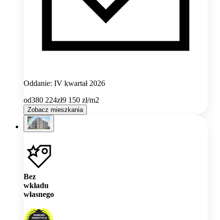
Oddanie: IV kwartał 2026
od
380 224
zł
9 150
zł/m2
Zobacz mieszkania
Bez
wkładu
własnego