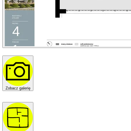
Zobacz galerię