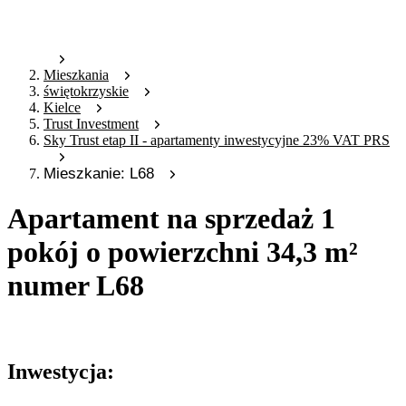
Mieszkania
świętokrzyskie
Kielce
Trust Investment
Sky Trust etap II - apartamenty inwestycyjne 23% VAT PRS
Mieszkanie: L68
Apartament na sprzedaż 1
pokój o powierzchni 34,3 m²
numer L68
Oferta archiwalna
Inwestycja: