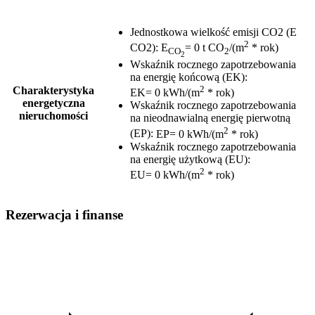
Jednostkowa wielkość emisji CO2 (E
2
CO2)
:
E
= 0 t CO
/(m
* rok)
CO
2
2
Wskaźnik rocznego zapotrzebowania
na energię końcową (EK)
:
2
Charakterystyka
EK= 0 kWh/(m
* rok)
energetyczna
Wskaźnik rocznego zapotrzebowania
nieruchomości
na nieodnawialną energię pierwotną
2
(EP)
:
EP= 0 kWh/(m
* rok)
Wskaźnik rocznego zapotrzebowania
na energię użytkową (EU)
:
2
EU= 0 kWh/(m
* rok)
Rezerwacja i finanse