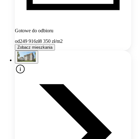
Gotowe do odbioru
od
249 916
zł
8 350
zł/m2
Zobacz mieszkania