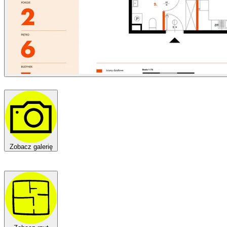
Zobacz galerię