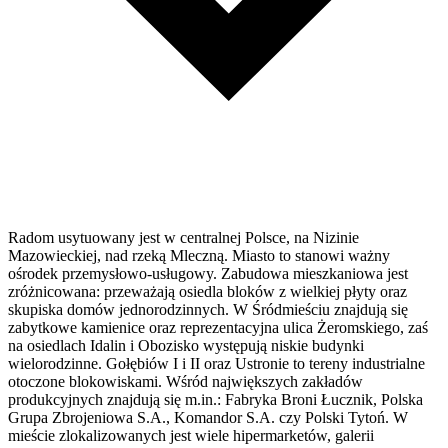
Radom usytuowany jest w centralnej Polsce, na Nizinie
Mazowieckiej, nad rzeką Mleczną. Miasto to stanowi ważny
ośrodek przemysłowo-usługowy. Zabudowa mieszkaniowa jest
zróżnicowana: przeważają osiedla bloków z wielkiej płyty oraz
skupiska domów jednorodzinnych. W Śródmieściu znajdują się
zabytkowe kamienice oraz reprezentacyjna ulica Żeromskiego, zaś
na osiedlach Idalin i Obozisko występują niskie budynki
wielorodzinne. Gołębiów I i II oraz Ustronie to tereny industrialne
otoczone blokowiskami. Wśród największych zakładów
produkcyjnych znajdują się m.in.: Fabryka Broni Łucznik, Polska
Grupa Zbrojeniowa S.A., Komandor S.A. czy Polski Tytoń. W
mieście zlokalizowanych jest wiele hipermarketów, galerii