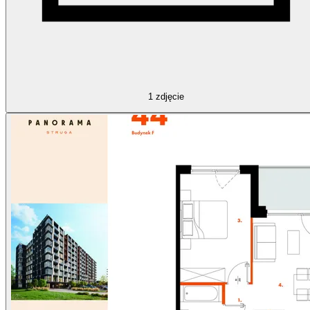
1
zdjęcie