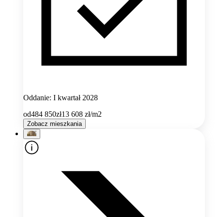
Oddanie: I kwartał 2028
od
484 850
zł
13 608
zł/m2
Zobacz mieszkania