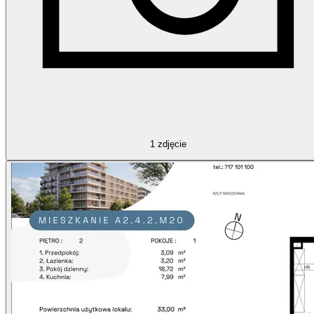
1
zdjęcie