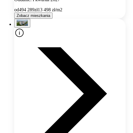
od
494 289
zł
13 498
zł/m2
Zobacz mieszkania