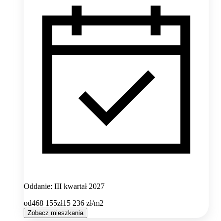
Oddanie: III kwartał 2027
od
468 155
zł
15 236
zł/m2
Zobacz mieszkania