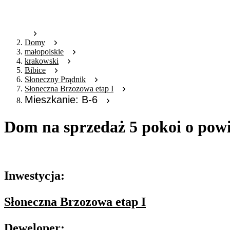
Domy
małopolskie
krakowski
Bibice
Słoneczny Prądnik
Słoneczna Brzozowa etap I
Mieszkanie: B-6
Dom na sprzedaż 5 pokoi o pow
Oferta archiwalna
Inwestycja:
Słoneczna Brzozowa etap I
Deweloper: