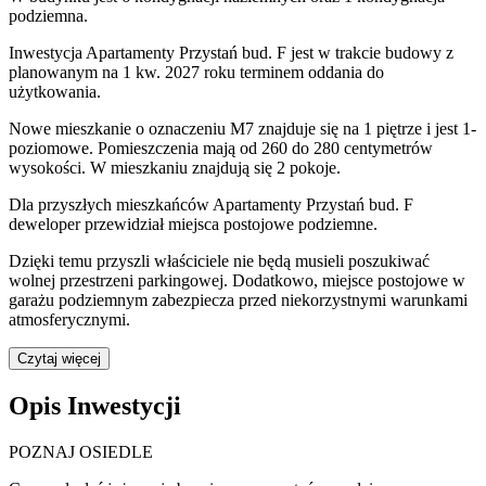
podziemna.
Inwestycja Apartamenty Przystań bud. F jest w trakcie budowy z
planowanym na 1 kw. 2027 roku terminem oddania do
użytkowania
.
Nowe mieszkanie
o oznaczeniu
M7
znajduje się na 1 piętrze
i jest
1
-
poziomow
e
. Pomieszczenia mają
od 260 do 280
centymetrów
wysokości. W
mieszkaniu
znajdują
się
2
pokoje
.
Dla przyszłych mieszkańców
Apartamenty Przystań bud. F
deweloper przewidział
miejsca postojowe podziemne
.
Dzięki temu przyszli właściciele nie będą musieli poszukiwać
wolnej przestrzeni parkingowej.
Dodatkowo, miejsce postojowe w
garażu podziemnym zabezpiecza przed niekorzystnymi warunkami
atmosferycznymi.
Czytaj więcej
Opis Inwestycji
POZNAJ OSIEDLE