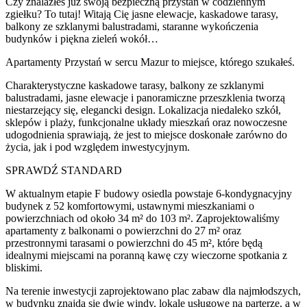
Czy znalazłeś już swoją bezpieczną przystań w codziennym
zgiełku? To tutaj! Witają Cię jasne elewacje, kaskadowe tarasy,
balkony ze szklanymi balustradami, staranne wykończenia
budynków i piękna zieleń wokół…
Apartamenty Przystań w sercu Mazur to miejsce, którego szukałeś.
Charakterystyczne kaskadowe tarasy, balkony ze szklanymi
balustradami, jasne elewacje i panoramiczne przeszklenia tworzą
niestarzejący się, elegancki design. Lokalizacja niedaleko szkół,
sklepów i plaży, funkcjonalne układy mieszkań oraz nowoczesne
udogodnienia sprawiają, że jest to miejsce doskonałe zarówno do
życia, jak i pod względem inwestycyjnym.
SPRAWDŹ STANDARD
W aktualnym etapie F budowy osiedla powstaje 6-kondygnacyjny
budynek z 52 komfortowymi, ustawnymi mieszkaniami o
powierzchniach od około 34 m² do 103 m². Zaprojektowaliśmy
apartamenty z balkonami o powierzchni do 27 m² oraz
przestronnymi tarasami o powierzchni do 45 m², które będą
idealnymi miejscami na poranną kawę czy wieczorne spotkania z
bliskimi.
Na terenie inwestycji zaprojektowano plac zabaw dla najmłodszych,
w budynku znajdą się dwie windy, lokale usługowe na parterze, a w