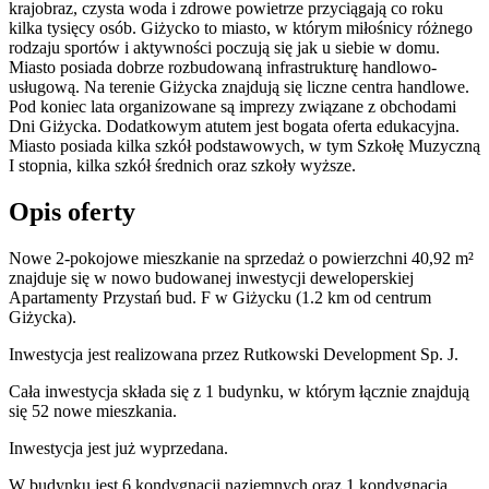
krajobraz, czysta woda i zdrowe powietrze przyciągają co roku
kilka tysięcy osób. Giżycko to miasto, w którym miłośnicy różnego
rodzaju sportów i aktywności poczują się jak u siebie w domu.
Miasto posiada dobrze rozbudowaną infrastrukturę handlowo-
usługową. Na terenie Giżycka znajdują się liczne centra handlowe.
Pod koniec lata organizowane są imprezy związane z obchodami
Dni Giżycka. Dodatkowym atutem jest bogata oferta edukacyjna.
Miasto posiada kilka szkół podstawowych, w tym Szkołę Muzyczną
I stopnia, kilka szkół średnich oraz szkoły wyższe.
Opis oferty
Nowe 2-pokojowe mieszkanie na sprzedaż o powierzchni 40,92 m²
znajduje się w nowo
budowanej
inwestycji deweloperskiej
Apartamenty Przystań bud. F
w Giżycku
(1.2 km od centrum
Giżycka).
Inwestycja
jest realizowana
przez
Rutkowski Development Sp. J.
Cała inwestycja składa się z
1
budynku
,
w którym
łącznie znajdują
się 52 nowe mieszkania.
Inwestycja jest już wyprzedana.
W budynku jest 6 kondygnacji naziemnych
oraz 1 kondygnacja