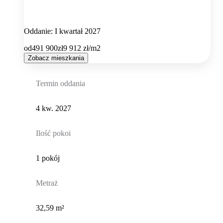
Oddanie: I kwartał 2027
od
491 900
zł
9 912
zł/m2
Zobacz mieszkania
Termin oddania
4 kw. 2027
Ilość pokoi
1 pokój
Metraż
32,59 m²