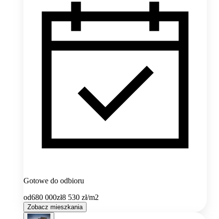
Gotowe do odbioru
od
680 000
zł
8 530
zł/m2
Zobacz mieszkania